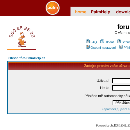
for
O všem, 
FAQ
Hledat
Sezna
Osobní nastavení
Přih
Obsah fóra PalmHelp.cz
Zadejte prosím vaše uživat
Uživatel:
Heslo:
Přihlásit mě automaticky při
Zapomněl(a) jsem s
phpBB
Powered by
© 2001, 2