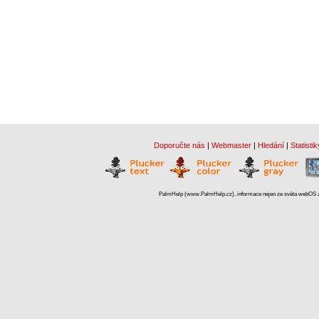
Doporučte nás
|
Webmaster
|
Hledání
|
Statistik
PalmHelp (www.PalmHelp.cz), informace nejen ze světa webOS a 