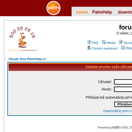
for
O všem, 
FAQ
Hledat
Sezna
Osobní nastavení
Přih
Obsah fóra PalmHelp.cz
Zadejte prosím vaše uživat
Uživatel:
Heslo:
Přihlásit mě automaticky při
Zapomněl(a) jsem s
phpBB
Powered by
© 2001, 2