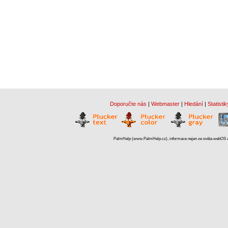
Doporučte nás
|
Webmaster
|
Hledání
|
Statistik
PalmHelp (www.PalmHelp.cz), informace nejen ze světa webOS a 