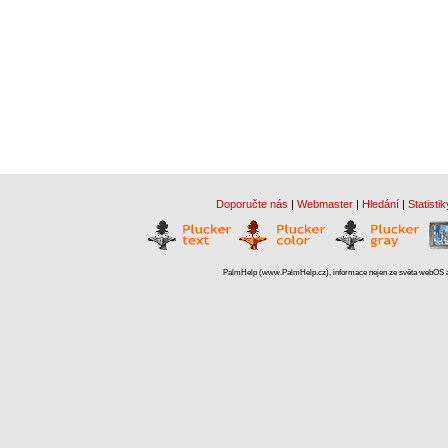
Doporučte nás
|
Webmaster
|
Hledání
|
Statistik
PalmHelp (www.PalmHelp.cz), informace nejen ze světa webOS a 