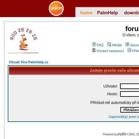
for
O všem, 
FAQ
Hledat
Sezna
Osobní nastavení
Přih
Obsah fóra PalmHelp.cz
Zadejte prosím vaše uživat
Uživatel:
Heslo:
Přihlásit mě automaticky při
Zapomněl(a) jsem s
phpBB
Powered by
© 2001, 2