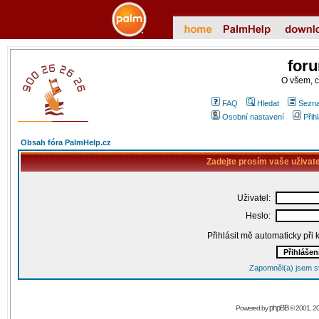
for
O všem, 
FAQ
Hledat
Sezna
Osobní nastavení
Přih
Obsah fóra PalmHelp.cz
Zadejte prosím vaše uživat
Uživatel:
Heslo:
Přihlásit mě automaticky při
Zapomněl(a) jsem s
phpBB
Powered by
© 2001, 2