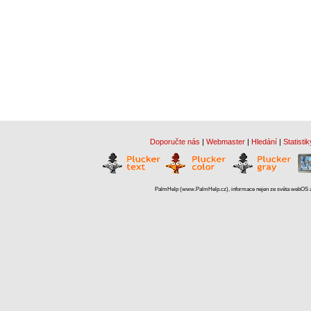
Doporučte nás
|
Webmaster
|
Hledání
|
Statistik
PalmHelp (www.PalmHelp.cz), informace nejen ze světa webOS a 