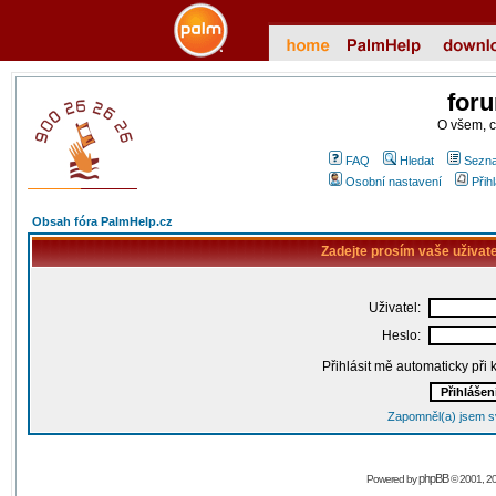
for
O všem, 
FAQ
Hledat
Sezna
Osobní nastavení
Přih
Obsah fóra PalmHelp.cz
Zadejte prosím vaše uživat
Uživatel:
Heslo:
Přihlásit mě automaticky při
Zapomněl(a) jsem s
phpBB
Powered by
© 2001, 2