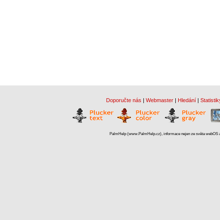
Doporučte nás
|
Webmaster
|
Hledání
|
Statistik
PalmHelp (www.PalmHelp.cz), informace nejen ze světa webOS a 