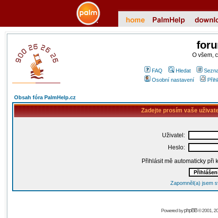
for
O všem, 
FAQ
Hledat
Sezna
Osobní nastavení
Přih
Obsah fóra PalmHelp.cz
Zadejte prosím vaše uživat
Uživatel:
Heslo:
Přihlásit mě automaticky při
Zapomněl(a) jsem s
phpBB
Powered by
© 2001, 2