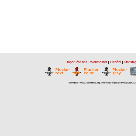
Doporučte nás
|
Webmaster
|
Hledání
|
Statistik
PalmHelp (www.PalmHelp.cz), informace nejen ze světa webOS a 