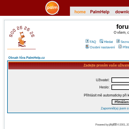
for
O všem, 
FAQ
Hledat
Sezna
Osobní nastavení
Přih
Obsah fóra PalmHelp.cz
Zadejte prosím vaše uživat
Uživatel:
Heslo:
Přihlásit mě automaticky při
Zapomněl(a) jsem s
phpBB
Powered by
© 2001, 2