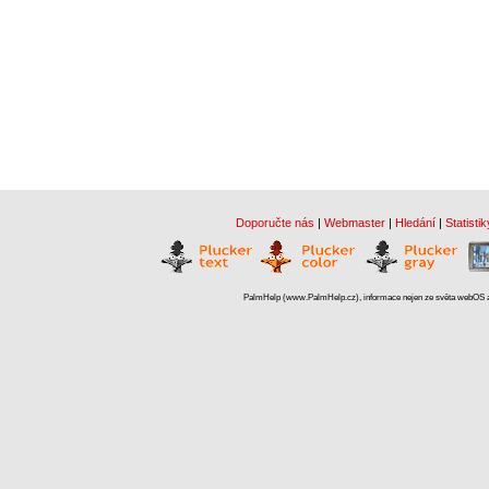
Doporučte nás
|
Webmaster
|
Hledání
|
Statistik
PalmHelp (www.PalmHelp.cz), informace nejen ze světa webOS a 