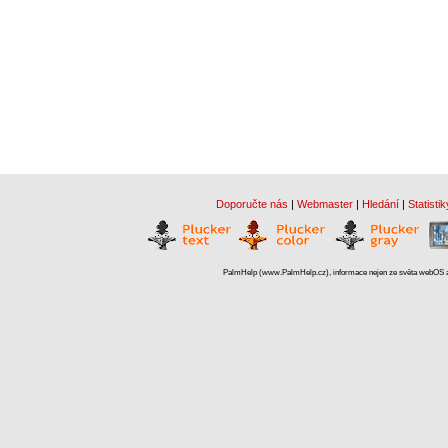
Doporučte nás
|
Webmaster
|
Hledání
|
Statistik
PalmHelp (www.PalmHelp.cz), informace nejen ze světa webOS a 