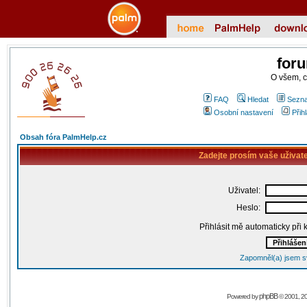
for
O všem, 
FAQ
Hledat
Sezna
Osobní nastavení
Přih
Obsah fóra PalmHelp.cz
Zadejte prosím vaše uživat
Uživatel:
Heslo:
Přihlásit mě automaticky při
Zapomněl(a) jsem s
phpBB
Powered by
© 2001, 2