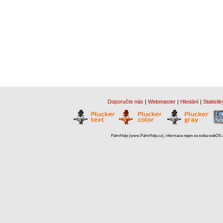
Doporučte nás
|
Webmaster
|
Hledání
|
Statistik
PalmHelp (www.PalmHelp.cz), informace nejen ze světa webOS a 