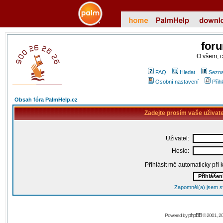
for
O všem, 
FAQ
Hledat
Sezna
Osobní nastavení
Přih
Obsah fóra PalmHelp.cz
Zadejte prosím vaše uživat
Uživatel:
Heslo:
Přihlásit mě automaticky při
Zapomněl(a) jsem s
phpBB
Powered by
© 2001, 2