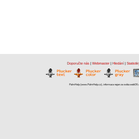
Doporučte nás
|
Webmaster
|
Hledání
|
Statistik
PalmHelp (www.PalmHelp.cz), informace nejen ze světa webOS a 