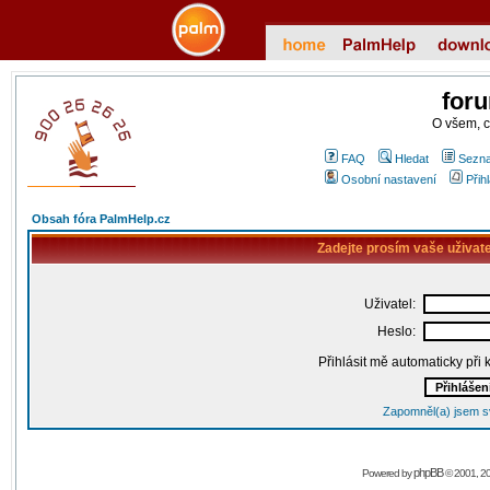
for
O všem, 
FAQ
Hledat
Sezna
Osobní nastavení
Přih
Obsah fóra PalmHelp.cz
Zadejte prosím vaše uživat
Uživatel:
Heslo:
Přihlásit mě automaticky při
Zapomněl(a) jsem s
phpBB
Powered by
© 2001, 2