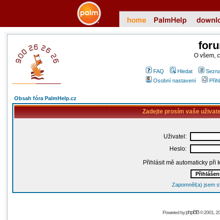
for
O všem, 
FAQ
Hledat
Sezna
Osobní nastavení
Přih
Obsah fóra PalmHelp.cz
Zadejte prosím vaše uživat
Uživatel:
Heslo:
Přihlásit mě automaticky při
Zapomněl(a) jsem s
phpBB
Powered by
© 2001, 2