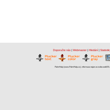
Doporučte nás
|
Webmaster
|
Hledání
|
Statistik
PalmHelp (www.PalmHelp.cz), informace nejen ze světa webOS a 