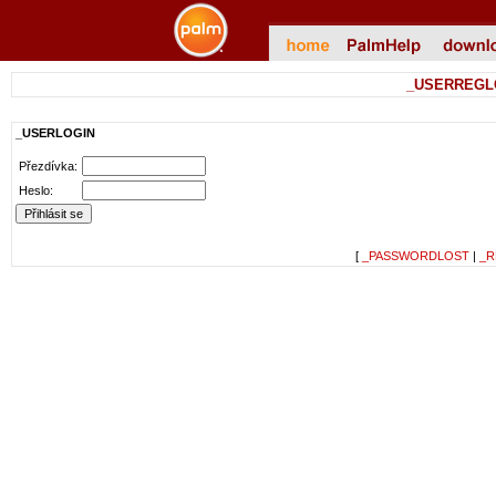
_USERREGL
_USERLOGIN
Přezdívka:
Heslo:
[
_PASSWORDLOST
|
_