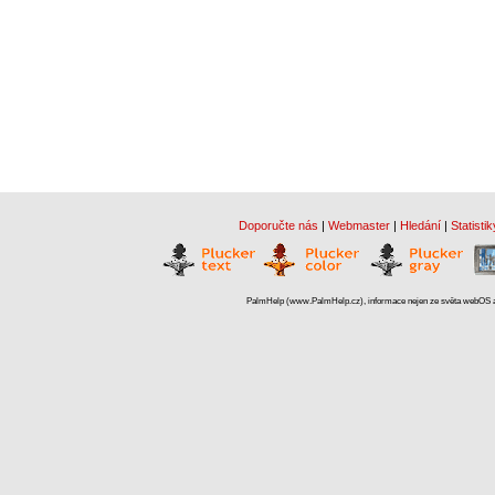
Doporučte nás
|
Webmaster
|
Hledání
|
Statistik
PalmHelp (www.PalmHelp.cz), informace nejen ze světa webOS a 