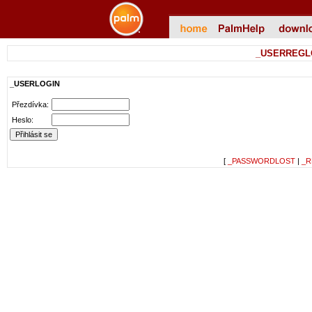
_USERREGL
_USERLOGIN
Přezdívka:
Heslo:
[
_PASSWORDLOST
|
_