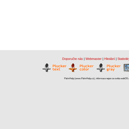
Doporučte nás
|
Webmaster
|
Hledání
|
Statistik
PalmHelp (www.PalmHelp.cz), informace nejen ze světa webOS a 