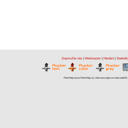
Doporučte nás
|
Webmaster
|
Hledání
|
Statistik
PalmHelp (www.PalmHelp.cz), informace nejen ze světa webOS a 