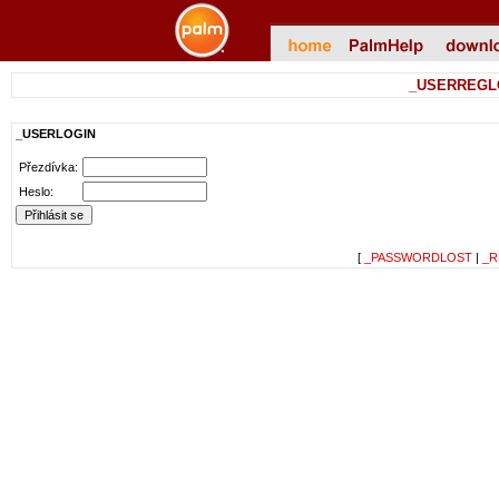
_USERREGL
_USERLOGIN
Přezdívka:
Heslo:
[
_PASSWORDLOST
|
_