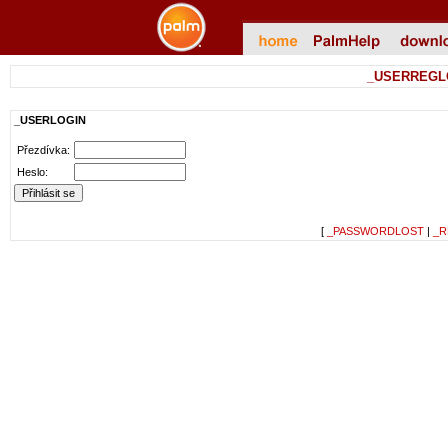
_USERREGL
_USERLOGIN
Přezdívka:
Heslo:
[
_PASSWORDLOST
|
_