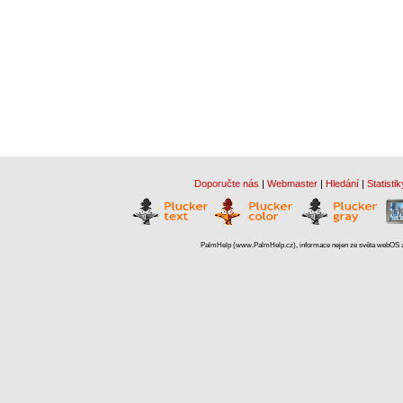
Doporučte nás
|
Webmaster
|
Hledání
|
Statistik
PalmHelp (www.PalmHelp.cz), informace nejen ze světa webOS a 