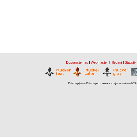
Doporučte nás
|
Webmaster
|
Hledání
|
Statistik
PalmHelp (www.PalmHelp.cz), informace nejen ze světa webOS a 