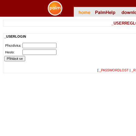
_USERREGL
_USERLOGIN
Přezdívka:
Heslo:
[
_PASSWORDLOST
|
_