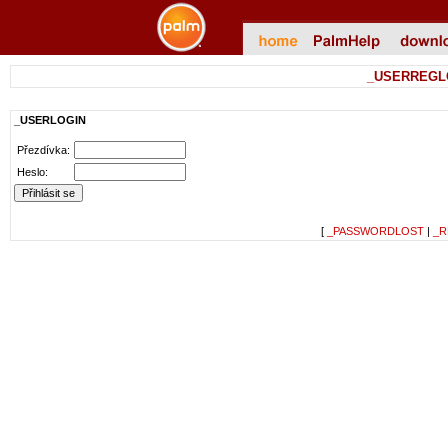
_USERREGL
_USERLOGIN
Přezdívka:
Heslo:
[
_PASSWORDLOST
|
_