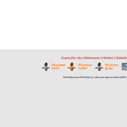
Doporučte nás
|
Webmaster
|
Hledání
|
Statistik
PalmHelp (www.PalmHelp.cz), informace nejen ze světa webOS a 