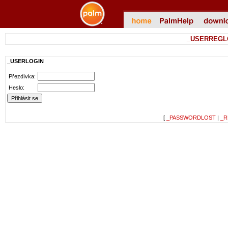
_USERREGL
_USERLOGIN
Přezdívka:
Heslo:
[
_PASSWORDLOST
|
_