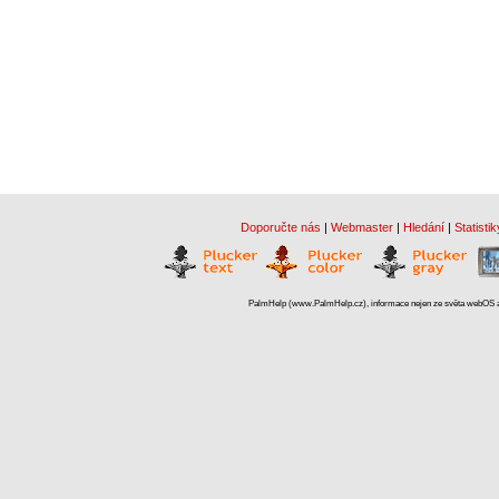
Doporučte nás
|
Webmaster
|
Hledání
|
Statistik
PalmHelp (www.PalmHelp.cz), informace nejen ze světa webOS a 