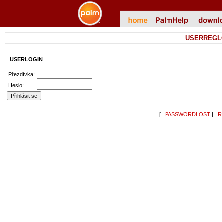
_USERREGL
_USERLOGIN
Přezdívka:
Heslo:
[
_PASSWORDLOST
|
_