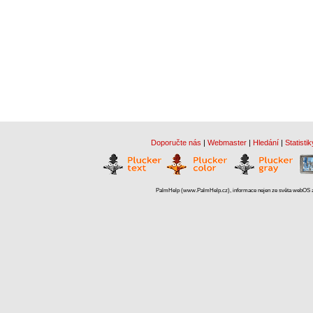
Doporučte nás
|
Webmaster
|
Hledání
|
Statistik
PalmHelp (www.PalmHelp.cz), informace nejen ze světa webOS a 