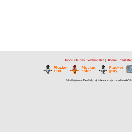
Doporučte nás
|
Webmaster
|
Hledání
|
Statistik
PalmHelp (www.PalmHelp.cz), informace nejen ze světa webOS a 