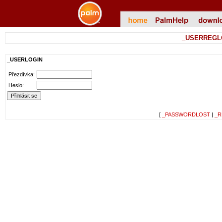
_USERREGL
_USERLOGIN
Přezdívka:
Heslo:
[
_PASSWORDLOST
|
_