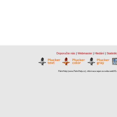
Doporučte nás
|
Webmaster
|
Hledání
|
Statistik
PalmHelp (www.PalmHelp.cz), informace nejen ze světa webOS a 