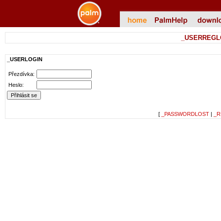
_USERREGL
_USERLOGIN
Přezdívka:
Heslo:
[
_PASSWORDLOST
|
_