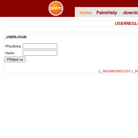
_USERREGL
_USERLOGIN
Přezdívka:
Heslo:
[
_PASSWORDLOST
|
_