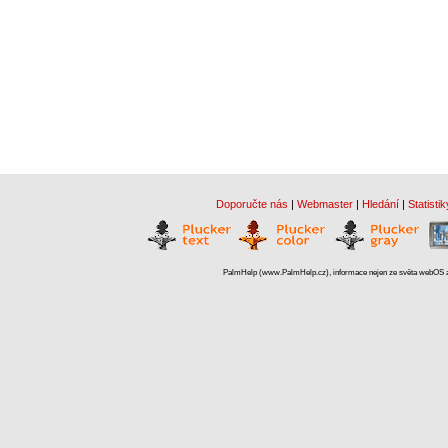
Doporučte nás
|
Webmaster
|
Hledání
|
Statistik
PalmHelp (www.PalmHelp.cz), informace nejen ze světa webOS a 