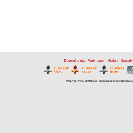
Doporučte nás
|
Webmaster
|
Hledání
|
Statistik
PalmHelp (www.PalmHelp.cz), informace nejen ze světa webOS a 