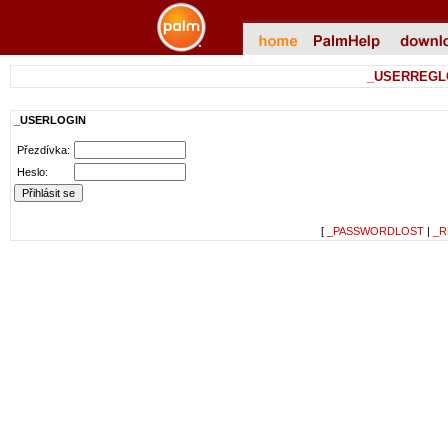
_USERREGL
_USERLOGIN
Přezdívka:
Heslo:
[
_PASSWORDLOST
|
_