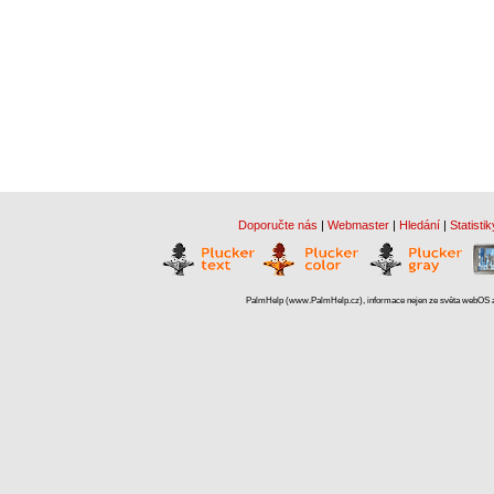
Doporučte nás
|
Webmaster
|
Hledání
|
Statistik
PalmHelp (www.PalmHelp.cz), informace nejen ze světa webOS a 