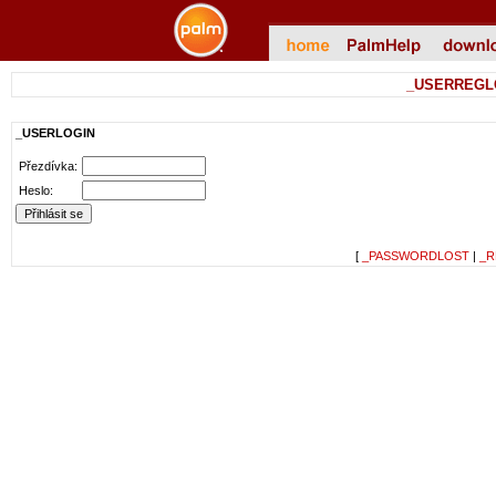
_USERREGL
_USERLOGIN
Přezdívka:
Heslo:
[
_PASSWORDLOST
|
_