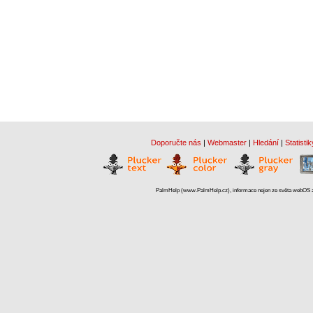
Doporučte nás
|
Webmaster
|
Hledání
|
Statistik
PalmHelp (www.PalmHelp.cz), informace nejen ze světa webOS a 