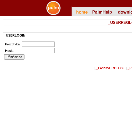
_USERREGL
_USERLOGIN
Přezdívka:
Heslo:
[
_PASSWORDLOST
|
_