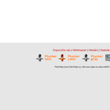
Doporučte nás
|
Webmaster
|
Hledání
|
Statistik
PalmHelp (www.PalmHelp.cz), informace nejen ze světa webOS a 