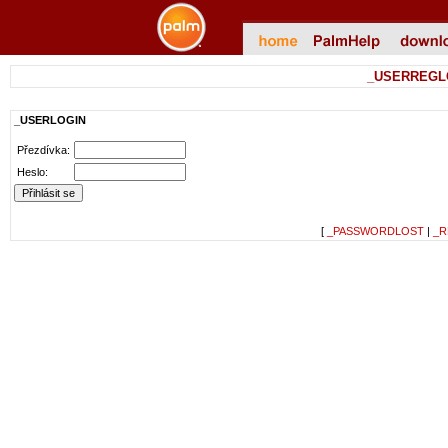
_USERREGL
_USERLOGIN
Přezdívka:
Heslo:
[
_PASSWORDLOST
|
_