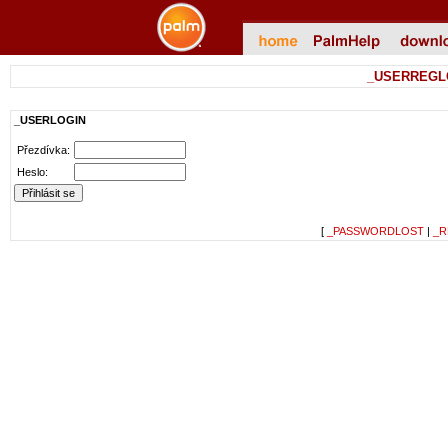
_USERREGL
_USERLOGIN
Přezdívka:
Heslo:
[
_PASSWORDLOST
|
_