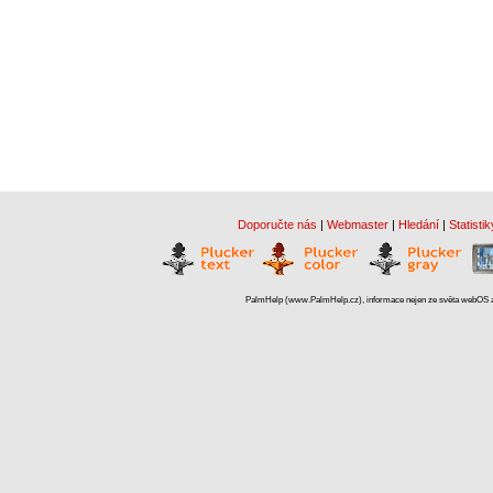
Doporučte nás
|
Webmaster
|
Hledání
|
Statistik
PalmHelp (www.PalmHelp.cz), informace nejen ze světa webOS a 