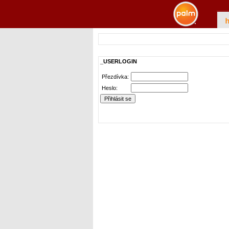
_USERLOGIN
Přezdívka:
Heslo: