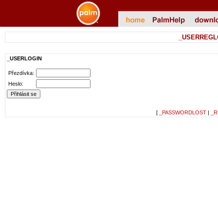
_USERREGL
_USERLOGIN
Přezdívka:
Heslo:
[
_PASSWORDLOST
|
_