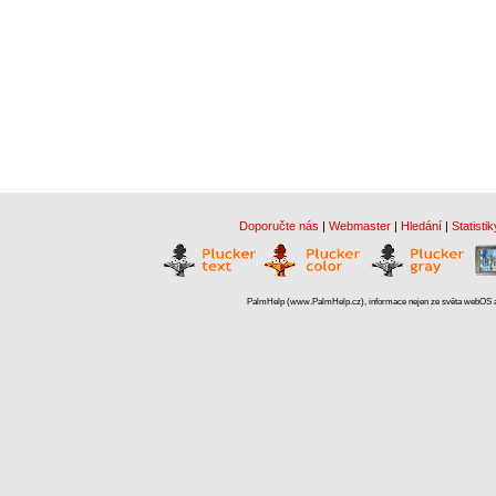
Doporučte nás
|
Webmaster
|
Hledání
|
Statistik
PalmHelp (www.PalmHelp.cz), informace nejen ze světa webOS a 