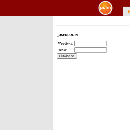
_USERLOGIN
Přezdívka:
Heslo: