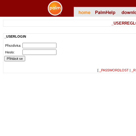
_USERREGL
_USERLOGIN
Přezdívka:
Heslo:
[
_PASSWORDLOST
|
_