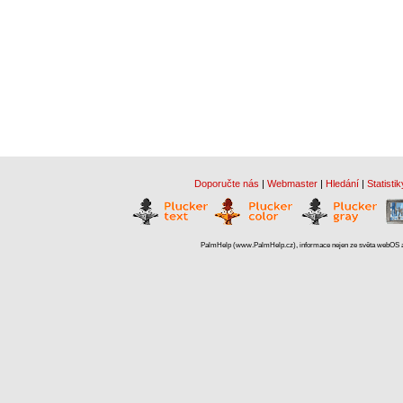
Doporučte nás
|
Webmaster
|
Hledání
|
Statistik
PalmHelp (www.PalmHelp.cz), informace nejen ze světa webOS a 