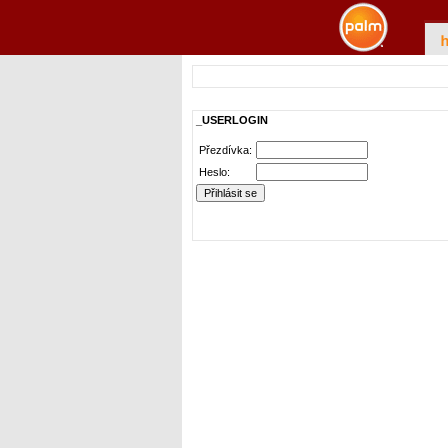
_USERLOGIN
Přezdívka:
Heslo: