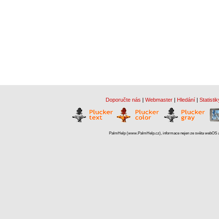
Doporučte nás
|
Webmaster
|
Hledání
|
Statistik
PalmHelp (www.PalmHelp.cz), informace nejen ze světa webOS a 