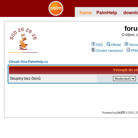
for
O všem, 
FAQ
Hledat
Sezna
Osobní nastavení
Přih
Obsah fóra PalmHelp.cz
Vstoupit do s
Skupiny bez členů
phpBB
Powered by
© 2001, 2