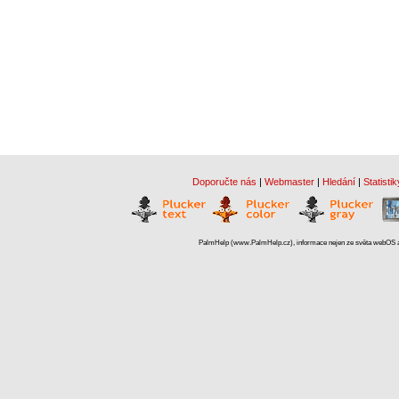
Doporučte nás
|
Webmaster
|
Hledání
|
Statistik
PalmHelp (www.PalmHelp.cz), informace nejen ze světa webOS a 