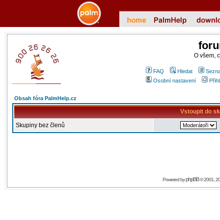
for
O všem, 
FAQ
Hledat
Sezna
Osobní nastavení
Přih
Obsah fóra PalmHelp.cz
Vstoupit do s
Skupiny bez členů
phpBB
Powered by
© 2001, 2