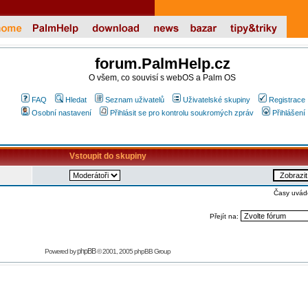
forum.PalmHelp.cz
O všem, co souvisí s webOS a Palm OS
FAQ
Hledat
Seznam uživatelů
Uživatelské skupiny
Registrace
Osobní nastavení
Přihlásit se pro kontrolu soukromých zpráv
Přihlášení
Vstoupit do skupiny
Časy uvád
Přejít na:
phpBB
Powered by
© 2001, 2005 phpBB Group