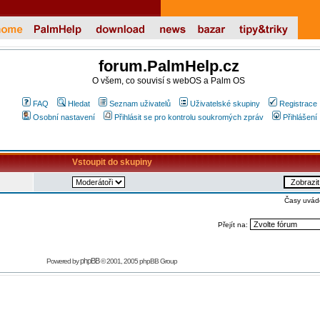
forum.PalmHelp.cz
O všem, co souvisí s webOS a Palm OS
FAQ
Hledat
Seznam uživatelů
Uživatelské skupiny
Registrace
Osobní nastavení
Přihlásit se pro kontrolu soukromých zpráv
Přihlášení
Vstoupit do skupiny
Časy uvád
Přejít na:
phpBB
Powered by
© 2001, 2005 phpBB Group