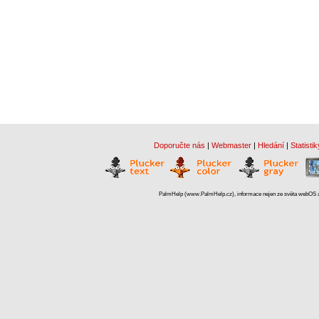
Doporučte nás
|
Webmaster
|
Hledání
|
Statistik
PalmHelp (www.PalmHelp.cz), informace nejen ze světa webOS a 