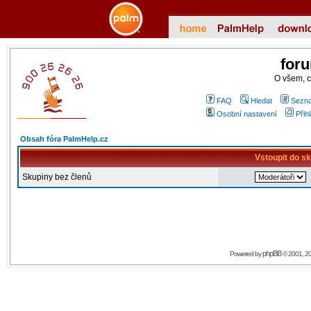
for
O všem, 
FAQ
Hledat
Sezna
Osobní nastavení
Přih
Obsah fóra PalmHelp.cz
Vstoupit do s
Skupiny bez členů
phpBB
Powered by
© 2001, 2