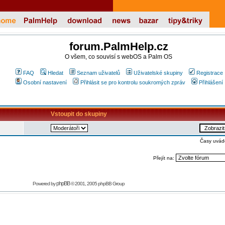
forum.PalmHelp.cz
O všem, co souvisí s webOS a Palm OS
FAQ
Hledat
Seznam uživatelů
Uživatelské skupiny
Registrace
Osobní nastavení
Přihlásit se pro kontrolu soukromých zpráv
Přihlášení
Vstoupit do skupiny
Časy uvád
Přejít na:
phpBB
Powered by
© 2001, 2005 phpBB Group