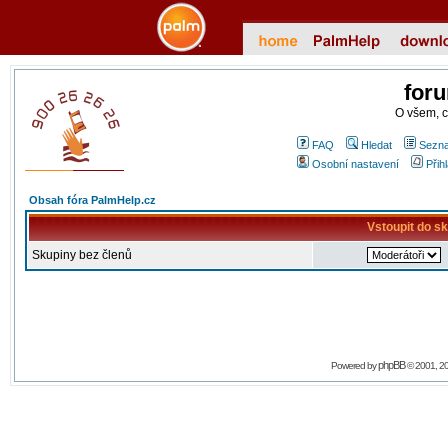
for
O všem, 
FAQ
Hledat
Sezna
Osobní nastavení
Přih
Obsah fóra PalmHelp.cz
Vstoupit do s
Skupiny bez členů
phpBB
Powered by
© 2001, 2