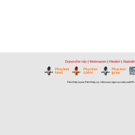
Doporučte nás
|
Webmaster
|
Hledání
|
Statistik
PalmHelp (www.PalmHelp.cz), informace nejen ze světa webOS a 