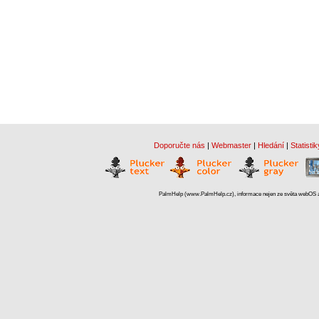
Doporučte nás
|
Webmaster
|
Hledání
|
Statistik
PalmHelp (www.PalmHelp.cz), informace nejen ze světa webOS a 