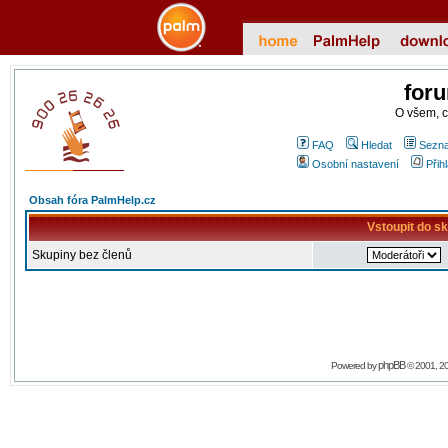
for
O všem, 
FAQ
Hledat
Sezna
Osobní nastavení
Přih
Obsah fóra PalmHelp.cz
Vstoupit do s
Skupiny bez členů
phpBB
Powered by
© 2001, 2