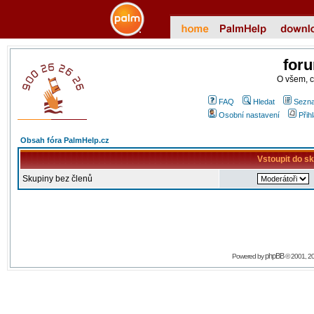
for
O všem, 
FAQ
Hledat
Sezna
Osobní nastavení
Přih
Obsah fóra PalmHelp.cz
Vstoupit do s
Skupiny bez členů
phpBB
Powered by
© 2001, 2