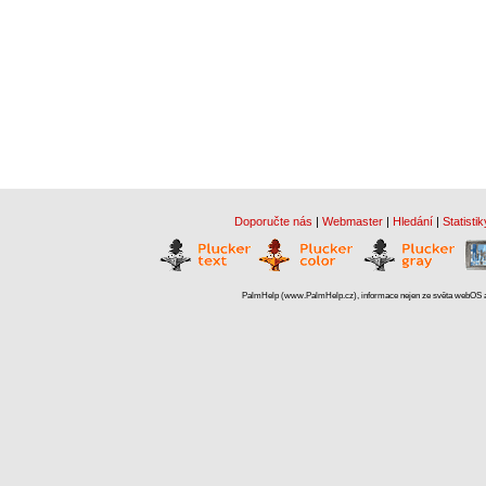
Doporučte nás
|
Webmaster
|
Hledání
|
Statistik
PalmHelp (www.PalmHelp.cz), informace nejen ze světa webOS a 