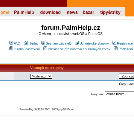
forum.PalmHelp.cz
O všem, co souvisí s webOS a Palm OS
FAQ
Hledat
Seznam uživatelů
Uživatelské skupiny
Registrace
Osobní nastavení
Přihlásit se pro kontrolu soukromých zpráv
Přihlášení
Vstoupit do skupiny
Časy uvád
Přejít na:
phpBB
Powered by
© 2001, 2005 phpBB Group