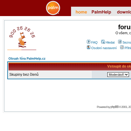
for
O všem, 
FAQ
Hledat
Sezna
Osobní nastavení
Přih
Obsah fóra PalmHelp.cz
Vstoupit do s
Skupiny bez členů
phpBB
Powered by
© 2001, 2