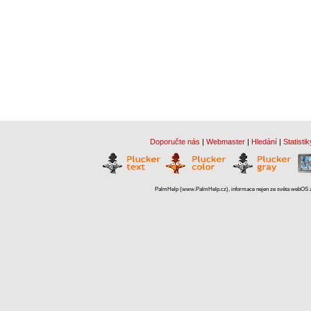
Doporučte nás
|
Webmaster
|
Hledání
|
Statistik
PalmHelp (www.PalmHelp.cz), informace nejen ze světa webOS a 