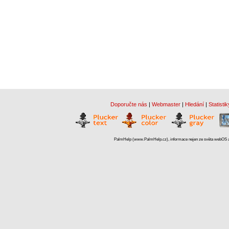
Doporučte nás
|
Webmaster
|
Hledání
|
Statistik
PalmHelp (www.PalmHelp.cz), informace nejen ze světa webOS a 