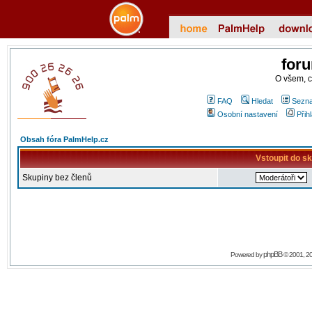
for
O všem, 
FAQ
Hledat
Sezna
Osobní nastavení
Přih
Obsah fóra PalmHelp.cz
Vstoupit do s
Skupiny bez členů
phpBB
Powered by
© 2001, 2