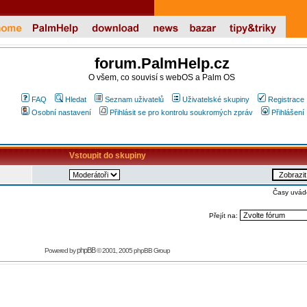
forum.PalmHelp.cz
O všem, co souvisí s webOS a Palm OS
FAQ
Hledat
Seznam uživatelů
Uživatelské skupiny
Registrace
Osobní nastavení
Přihlásit se pro kontrolu soukromých zpráv
Přihlášení
Vstoupit do skupiny
Časy uvád
Přejít na:
phpBB
Powered by
© 2001, 2005 phpBB Group