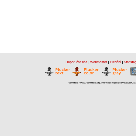
Doporučte nás
|
Webmaster
|
Hledání
|
Statistik
PalmHelp (www.PalmHelp.cz), informace nejen ze světa webOS a 