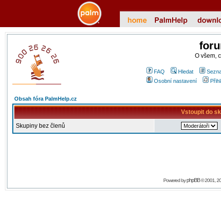
for
O všem, 
FAQ
Hledat
Sezna
Osobní nastavení
Přih
Obsah fóra PalmHelp.cz
Vstoupit do s
Skupiny bez členů
phpBB
Powered by
© 2001, 2