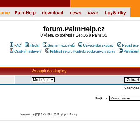
forum.PalmHelp.cz
O všem, co souvisí s webOS a Palm OS
FAQ
Hledat
Seznam uživatelů
Uživatelské skupiny
Registrace
Osobní nastavení
Přihlásit se pro kontrolu soukromých zpráv
Přihlášení
Vstoupit do skupiny
Časy uvád
Přejít na:
phpBB
Powered by
© 2001, 2005 phpBB Group