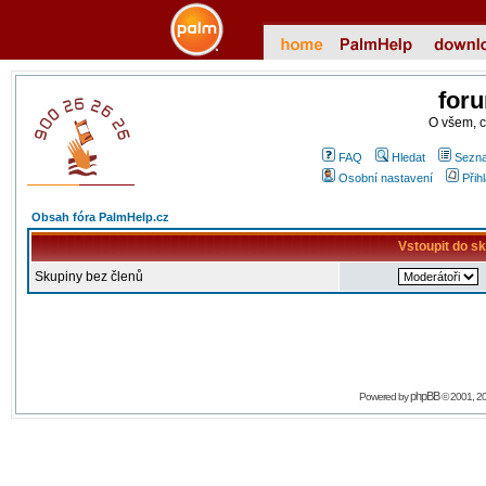
for
O všem, 
FAQ
Hledat
Sezna
Osobní nastavení
Přih
Obsah fóra PalmHelp.cz
Vstoupit do s
Skupiny bez členů
phpBB
Powered by
© 2001, 2