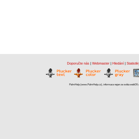
Doporučte nás
|
Webmaster
|
Hledání
|
Statistik
PalmHelp (www.PalmHelp.cz), informace nejen ze světa webOS a 