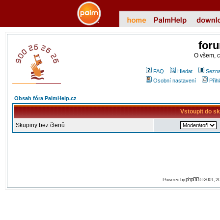
for
O všem, 
FAQ
Hledat
Sezna
Osobní nastavení
Přih
Obsah fóra PalmHelp.cz
Vstoupit do s
Skupiny bez členů
phpBB
Powered by
© 2001, 2