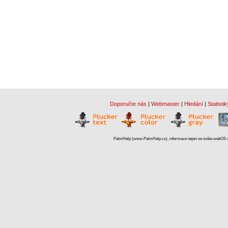
Doporučte nás
|
Webmaster
|
Hledání
|
Statistik
PalmHelp (www.PalmHelp.cz), informace nejen ze světa webOS a 