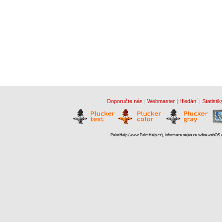
Doporučte nás
|
Webmaster
|
Hledání
|
Statistik
PalmHelp (www.PalmHelp.cz), informace nejen ze světa webOS a 