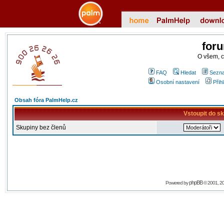
for
O všem, 
FAQ
Hledat
Sezna
Osobní nastavení
Přih
Obsah fóra PalmHelp.cz
Vstoupit do s
Skupiny bez členů
phpBB
Powered by
© 2001, 2